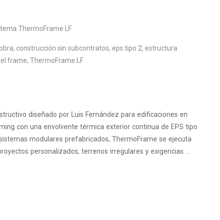
stema ThermoFrame LF
 obra
,
construcción sin subcontratos
,
eps tipo 2
,
estructura
eel frame
,
ThermoFrame LF
uctivo diseñado por Luis Fernández para edificaciones en
ming con una envolvente térmica exterior continua de EPS tipo
os sistemas modulares prefabricados, ThermoFrame se ejecuta
royectos personalizados, terrenos irregulares y exigencias …