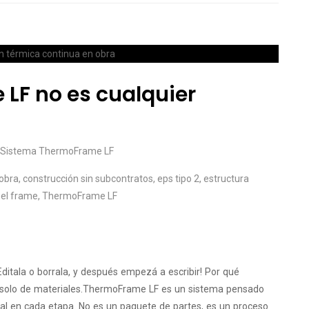
LF no es cualquier
Sistema ThermoFrame LF
 obra
,
construcción sin subcontratos
,
eps tipo 2
,
estructura
eel frame
,
ThermoFrame LF
ditala o borrala, y después empezá a escribir! Por qué
 solo de materiales.ThermoFrame LF es un sistema pensado
 real en cada etapa. No es un paquete de partes, es un proceso