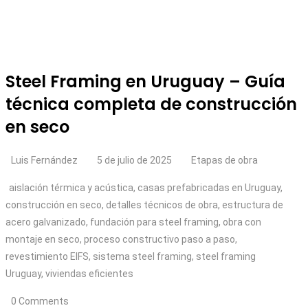
Precio Steel Framing Uruguay
Steel Framing en Uruguay
Steel framing en Uruguay: sistemas, criterios técnicos y errores
comunes
Steel Framing en Uruguay – Guía
técnica completa de construcción
en seco
Luis Fernández
5 de julio de 2025
Etapas de obra
aislación térmica y acústica
,
casas prefabricadas en Uruguay
,
construcción en seco
,
detalles técnicos de obra
,
estructura de
acero galvanizado
,
fundación para steel framing
,
obra con
montaje en seco
,
proceso constructivo paso a paso
,
revestimiento EIFS
,
sistema steel framing
,
steel framing
Uruguay
,
viviendas eficientes
0 Comments